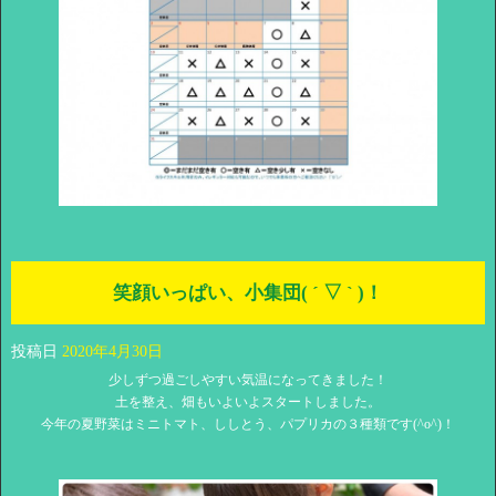
笑顔いっぱい、小集団( ´ ▽ ` )！
投稿日
2020年4月30日
少しずつ過ごしやすい気温になってきました！
土を整え、畑もいよいよスタートしました。
今年の夏野菜はミニトマト、ししとう、パプリカの３種類です(^o^)！