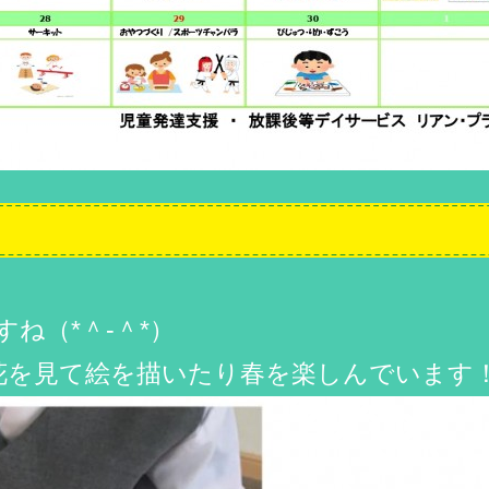
ね（*＾-＾*）
花を見て絵を描いたり春を楽しんでいます