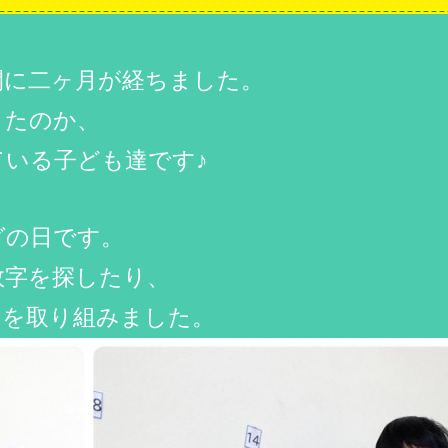
間に二ヶ月が経ちました。
きたのか、
いる子ども達です♪
グの日です。
数字を探したり、
トを取り組みました。