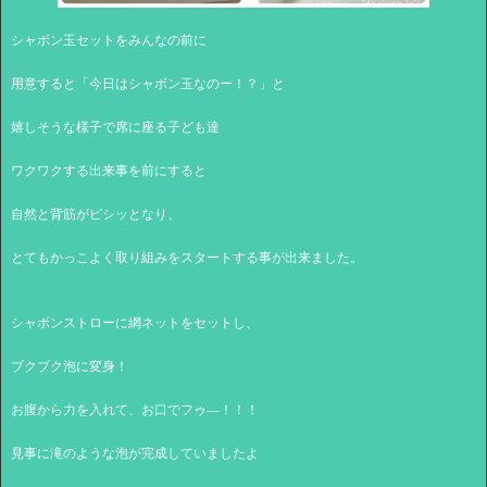
シャボン玉セットをみんなの前に
用意すると「今日はシャボン玉なのー！？」と
嬉しそうな様子で席に座る子ども達
ワクワクする出来事を前にすると
自然と背筋がピシッとなり、
とてもかっこよく取り組みをスタートする事が出来ました。
シャボンストローに網ネットをセットし、
ブクブク泡に変身！
お腹から力を入れて、お口でフゥ―！！！
見事に滝のような泡が完成していましたよ