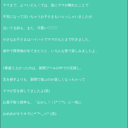
ママまで、よーいどん！では、急にママが離れたことで
不安になって泣いちゃうお子さまもいらっしゃいましたが、
泣いてる顔も、また、可愛い♡♡♡
小さなお子さまはハイハイでママのもとまで行きました。
途中で障害物が出てきたりと、いろんな形で楽しみましたよ。
1番盛り上がったのは、新聞プールの中での宝探し。
宝を探すよりも、新聞で遊ぶのが楽しくなっちゃって
ママが宝を探してましたよ(笑)
お菓子取り競争も、「おかし！！(*'▽'*)」と一気に
おめめがキラキラに•*¨*•.¸¸☆*･(笑)