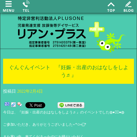
ぐんぐんイベント 『妊娠・出産のおはなしをしよ
う♬』
投稿日
2022年2月4日
今日は、『妊娠・出産のおはなしをしよう♬』のイベントでした◍●⌄̈⃝●◍
ご参加いただき、ありがとうございました⋆*✩⑅◡̈⃝*
また寒い中、来てくださったのにお帰りいただく